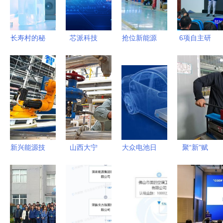
地
掌握新兴能
源研发
长寿村的秘
芯派科技
抢位新能源
6项自主研
密 探索硒
领域，固达
发显示技术
泰克与外源
电缆集团光
发布 江苏
活性硒的潜
伏电缆市场
常熟引领新
在关联
份额持续攀
兴能源技术
升
研发新浪潮
新兴能源技
山西大宁
大众电池日
聚“新”赋
术的崛起
清洁能源点
战略布局兑
能，培育发
“机器人”浪
亮绿色发展
现，宁德时
展新质生产
潮下，我们
引擎
代短期承压
力的“尖兵”
能约吗？
但绝非利空