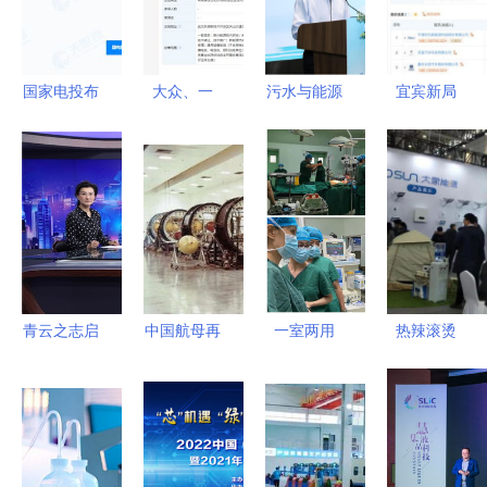
国家电投布
大众、一
污水与能源
宜宾新局
局重庆奉节
汽、江淮等
北师大-安
宁德时代联
注册资本
联手，武汉
捷伦联合实
手长安汽
1000万成
开迈斯新能
验室的双重
车，共筑动
立新能源公
源科技公司
使命
力电池创新
司，聚焦新
成立聚焦新
高地
兴技术研发
兴能源技术
研发
青云之志启
中国航母再
一室两用
热辣滚烫
氢程——迟
传猛料，跨
食管超声技
济南光伏展
媛携江西新
越式革命技
术在县级医
揭示四大新
节铸就新兴
术引领全
院的落地启
兴能源技术
能源科技高
球，仅中美
示
趋势