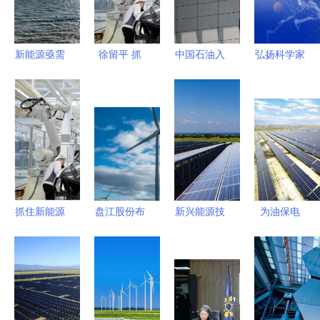
发成果显著
研发
源技术研发
技术研发
新能源亟需
徐留平 抓
中国石油入
弘扬科学家
新突破 多
住新能源汽
局新能源
精神 激发
技术路径协
车发展机
成立新能源
创新活力
同推动清洁
遇，实现自
研究院，布
——徐矿集
能源革新
主品牌跨越
局新兴能源
团新兴能源
式发展
技术研发
技术研发纪
实
抓住新能源
盘江股份布
新兴能源技
为油保电
汽车发展机
局新能源发
术研发 驱
为油造电
遇，实现自
电领域，注
动未来可持
滨海新区港
主品牌跨越
册资本
续发展的核
油新能源成
式发展 徐
8000万助
心引擎
立，新兴能
留平的观点
力技术研发
源技术研发