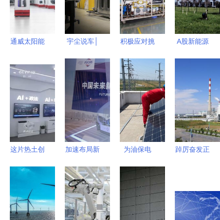
通威太阳能
宇尘说车│
积极应对挑
A股新能源
眉山公司入
宾利汽车获
战，聚焦节
行业持续发
选灯塔工厂
得最新ISO
能环保与新
酵 7家被机
新兴能源技
能源及环境
兴能源——
构重仓的锂
术研发的里
管理体系认
顺德燃气具
电池企业及
程碑
证，新兴能
产业群提升
新兴能源技
源技术研发
竞争力新路
术研发前景
赋能可持续
径
这片热土创
加速布局新
为油保电
踔厉奋发正
发展
造全国近四
能源 福斯
为油造电丨
当时 北元
分之一经济
中国市场战
滨海新区港
集团实现首
总量 新兴
略升级与新
油新能源成
季 '开门红'
能源技术研
兴能源技术
立 新兴能
与新兴能源