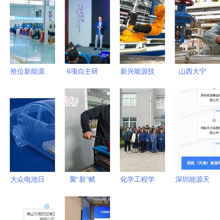
抢位新能源
6项自主研
新兴能源技
山西大宁
领域，固达
发显示技术
术的崛起
清洁能源点
电缆集团光
发布 江苏
“机器人”浪
亮绿色发展
伏电缆市场
常熟引领新
潮下，我们
引擎
份额持续攀
兴能源技术
能约吗？
升
研发新浪潮
大众电池日
聚“新”赋
化学工程学
深圳能源天
战略布局兑
能，培育发
院组织学生
津成立新公
现，宁德时
展新质生产
开展企业参
司，深耕新