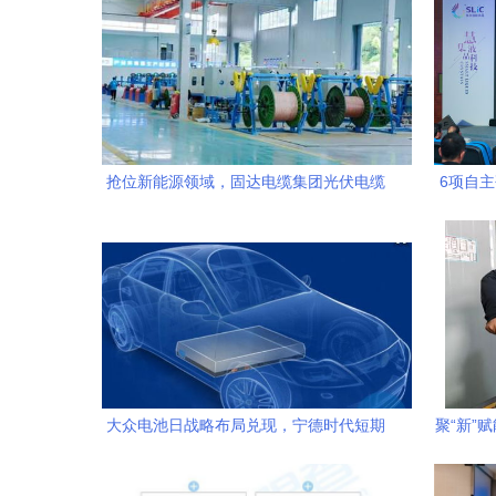
抢位新能源领域，固达电缆集团光伏电缆
6项自
市场份额持续攀升
大众电池日战略布局兑现，宁德时代短期
聚“新”
承压但绝非利空