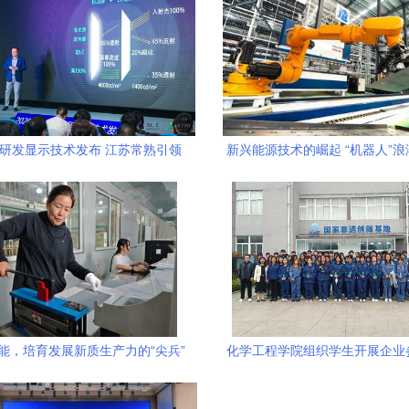
主研发显示技术发布 江苏常熟引领
新兴能源技术的崛起 “机器人”
新兴能源技术研发新浪潮
们能约吗？
赋能，培育发展新质生产力的“尖兵”
化学工程学院组织学生开展企业
系列活动-走进山东默夙投资集团
源技术研发