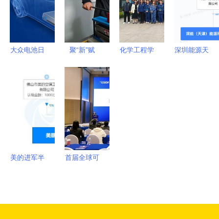
份额持续攀
兴能源技术
能约吗？
升
研发新浪潮
大众电池日
聚“新”赋
化学工程学
深圳能源天
战略布局兑
能，培育发
院组织学生
津成立新公
现，宁德时
展新质生产
开展企业参
司，深耕新
代短期承压
力的“尖兵”
观实践系列
兴能源技术
但绝非利空
活动-走进
研发领域
山东默夙投
资集团 新
兴能源技术
美的进军半
首届全球可
研发
导体 2亿注
持续创新发
资背后的新
展论坛圆满
能源与智造
落幕，携手
升级战略
绘就可持续