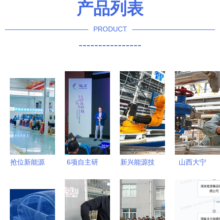
产品列表
PRODUCT
----------------
抢位新能源
6项自主研
新兴能源技
山西大宁
领域，固达
发显示技术
术的崛起
清洁能源点
电缆集团光
发布 江苏
“机器人”浪
亮绿色发展
伏电缆市场
常熟引领新
潮下，我们
引擎