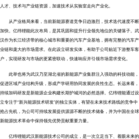
人才、技术与产业链资源，加速技术从实验室走向产业化。
从产业格局来看，当前新能源赛道竞争日趋激烈，技术迭代速度不断
加快。亿纬锂能此次布局，是其巩固和提升行业领先地位的关键落子。武
汉作为长江经济带的核心城市和重要的汽车产业基地，拥有完整的汽车产
业链和庞大的市场需求。在此设立研发实体，有助于公司贴近下游整车客
户，实现研发与市场的更紧密联动，快速响应并引领市场需求变化。
此举也将为武汉乃至湖北省的新能源产业集群注入强劲的科技动能，
促进区域产业结构升级，形成产学研用协同发展的良性生态。长远来看，
持续加码研发是新能源企业构建长期护城河的必然选择。亿纬锂能通过设
立专注于“新兴能源技术研发”的独立实体，有望在未来技术路线的竞争中
抢占先机，为公司可持续发展提供源源不断的技术储备，并为中国在全球
新能源技术革命中保持领先优势贡献重要力量。
亿纬锂能武汉新能源技术公司的成立，是一次立足当下、着眼未来的