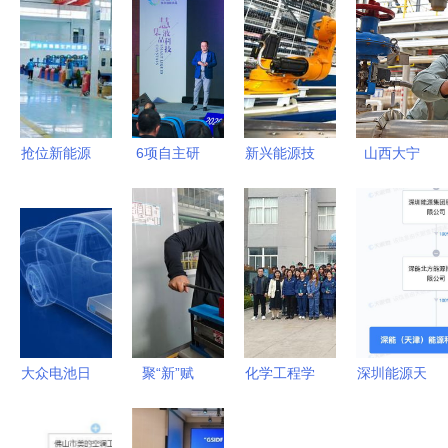
抢位新能源
6项自主研
新兴能源技
山西大宁
领域，固达
发显示技术
术的崛起
清洁能源点
电缆集团光
发布 江苏
“机器人”浪
亮绿色发展
伏电缆市场
常熟引领新
潮下，我们
引擎
份额持续攀
兴能源技术
能约吗？
升
研发新浪潮
大众电池日
聚“新”赋
化学工程学
深圳能源天
战略布局兑
能，培育发
院组织学生
津成立新公
现，宁德时
展新质生产
开展企业参
司，深耕新